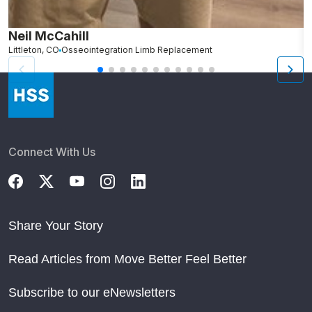
Neil McCahill
D
Littleton, CO
Osseointegration Limb Replacement
Connect With Us
Share Your Story
Read Articles from Move Better Feel Better
Subscribe to our eNewsletters