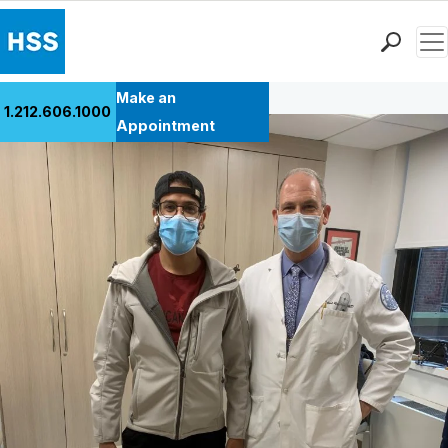
Men
Back to Patient Stories Overview
Find a Doctor
Make an
1.212.606.1000
Locations
Appointment
Patient Care
Health Library
Research & Education
Giving
Careers
Why Choose HSS
MyHSS Sign In