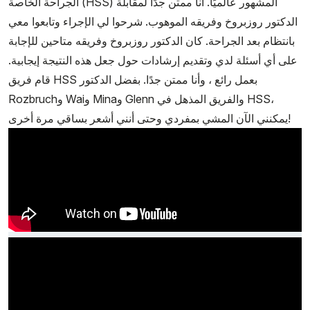
الجراحة الخاصة (HSS) المشهور عالميًا. أنا ممتن جدًا لمقابلة
الدكتور روزبروخ وفريقه الموهوب. شرحوا لي الإجراء وتابعوا معي
بانتظام بعد الجراحة. كان الدكتور روزبروخ وفريقه متاحين للإجابة
على أي أسئلة لدي وتقديم إرشادات حول جعل هذه النتيجة إيجابية.
قام فريق HSS بعمل رائع ، وأنا ممتن جدًا. بفضل الدكتور
Rozbruchو Waiو Minaو Glenn والفريق المذهل في HSS،
يمكنني الآن المشي بمفردي وحتى أنني أشعر بساقي مرة أخرى!