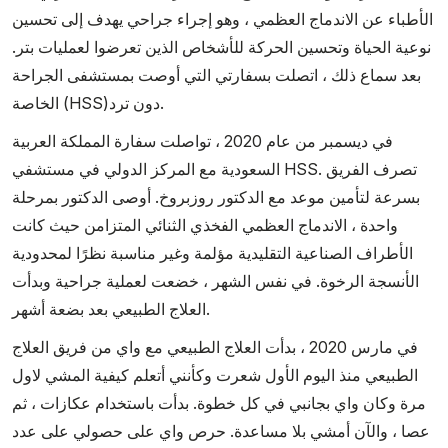
الأطباء عن الاندماج العظمي ، وهو إجراء جراحي يهدف إلى تحسين
نوعية الحياة وتحسين الحركة للأشخاص الذين تعرضوا لعمليات بتر.
بعد سماع ذلك ، اتصلت بسفارتي التي أوصت بمستشفى الجراحة
الخاصة (HSS)دون ترد.
في ديسمبر من عام 2020 ، تواصلت سفارة المملكة العربية
السعودية مع المركز الدولي في مستشفي HSS. تصرف الفريق
بسرعة لتأمين موعد مع الدكتور روزبروخ. أوصى الدكتور بمرحلة
واحدة ، الاندماج العظمي الفخذي الثنائي المتزامن حيث كانت
الأطراف الصناعية التقليدية مؤلمة وغير مناسبة نظرًا لمحدودية
الأنسجة الرخوة. في نفس الشهر ، خضعت لعملية جراحية وبدأت
العلاج الطبيعي بعد بضعة أشهر.
في مارس 2020 ، بدأت العلاج الطبيعي مع واي من فريق العلاج
الطبيعي منذ اليوم الأول شعرت وكأنني أتعلم كيفية المشي لاول
مرة وكان واي بجانبي في كل خطوة. بدأت باستخدام عكازات ، ثم
عصا ، والآن أمشي بلا مساعدة. حرص واي على حصولي على عدد