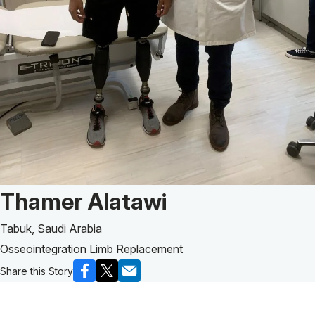
Patient Story of:
Thamer Alatawi
Tabuk, Saudi Arabia
Osseointegration Limb Replacement
Share this Story