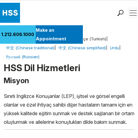
Men
Find a Doctor
Make an
1.212.606.1000
Locations
Appointment
English
Español
العربية (Arabic)
Türkçe (Turkish)
Patient Care
中文 (Chinese traditional)
中文 (Chinese simplified)
Urdu
Health Library
Русский (Russian)
Research & Education
HSS Dil Hizmetleri
Giving
Misyon
Careers
Why Choose HSS
Sınırlı İngilizce Konuşanlar (LEP), işitsel ve görsel engelli
MyHSS Sign In
olanlar ve özel ihtiyaç sahibi diğer hastaların tamamı için en
yüksek kalitede eğitim sunmak ve destek sağlanan bir ortam
oluşturmak ve ailelerine konuştukları dilde bakım sunmak.