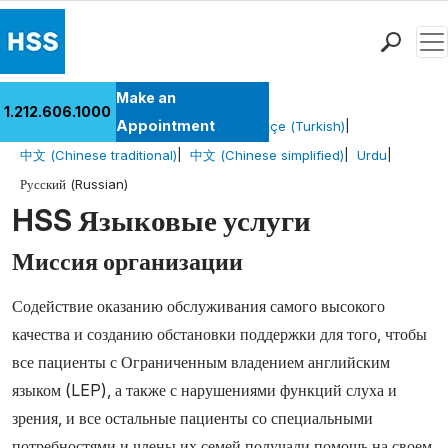
Men
Find a Doctor
Make an
1.212.606.1000
Locations
Appointment
English
Español
العربية (Arabic)
Türkçe (Turkish)
Patient Care
中文 (Chinese traditional)
中文 (Chinese simplified)
Urdu
Health Library
Русский (Russian)
Research & Education
HSS Языковые услуги
Giving
Миссия организации
Careers
Why Choose HSS
Содействие оказанию обслуживания самого высокого
MyHSS Sign In
качества и созданию обстановки поддержки для того, чтобы
все пациенты с Ограниченным владением английским
языком (LEP), а также с нарушениями функций слуха и
зрения, и все остальные пациенты со специальными
потребностями и члены их семей получали помощь на своем