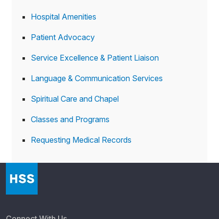
Hospital Amenities
Patient Advocacy
Service Excellence & Patient Liaison
Language & Communication Services
Spiritual Care and Chapel
Classes and Programs
Requesting Medical Records
Connect With Us