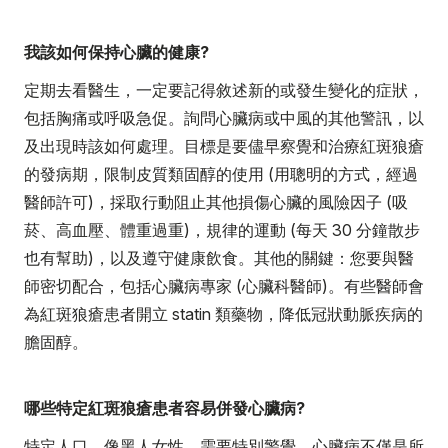
我該如何保持心臟的健康?
定期去看醫生，一定要記得敘述新的或發生變化的症狀，
包括胸痛或呼吸急促。詢問心臟病或中風的其他警訊，以
及出現時該如何處理。目標是要儘早察覺和治療紅斑狼瘡
的發病期，限制皮質類固醇的使用 (用聰明的方式，經過
醫師許可)，採取行動阻止其他損傷心臟的風險因子 (吸
菸、高血壓、體重過重)，規律的運動 (每天 30 分鐘散步
也有幫助)，以及遵守健康飲食。其他的關鍵：您要與醫
師密切配合，包括心臟病專家 (心臟科醫師)。有些醫師會
為紅斑狼瘡患者開立 statin 類藥物，降低冠狀動脈疾病的
膽固醇。
哪些特定紅斑狼瘡患者容易併發心臟病?
特定人口，像黑人女性，需要特別警覺。心臟病不僅是所