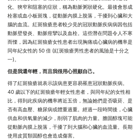
化、狹窄和阻塞的症狀，稱為動脈粥狀硬化。最後會形成
栓塞或血小板斑塊，從動脈內膜上脫落，干擾到心臟和大
腦的血流。紅斑狼瘡患者較少見的冠狀動脈疾病病因包括
動脈壁發炎、動脈痙攣以及血栓。這些潛在問題令人不寒
而慄，因為紅斑狼瘡女性患者出現胸痛或心臟病的機率是
同年紀女性的 50 倍 (紅斑狼瘡男性患者的風險是十分之
一)。
但是我還年輕，而且我很用心照顧自己。
得了紅斑狼瘡就表示該病患更容易罹患冠狀動脈疾病。
40 歲以下的紅斑狼瘡年輕女性患者，與同年紀的女性相
比，得到此疾病的機率將近五倍，無論她們是否吸菸、是
否有高血壓、糖尿病或體重過重。經過一段時間後，心臟
供血和供氧量的減少，削弱了肌肉的力量。膽固醇塊可能
從動脈內膜上脫落，干擾了到大腦和心臟的血流量。長期
使用皮質類固醇也會造成傷害。