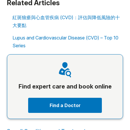
Related Articles
紅斑狼瘡與心血管疾病 (CVD)：評估與降低風險的十
大要點
Lupus and Cardiovascular Disease (CVD) – Top 10
Series
Find expert care and book online
Find a Doctor