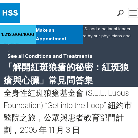
Men
HSS is the #1 orthopedic hospital in the U.S. and a national leader
Find a Doctor
Make an
1.212.606.1000
in rheumatology. This content was created by our physicians and
Locations
Appointment
experts.
Patient Care
See all Conditions and Treatments
Health Library
「解開紅斑狼瘡的秘密：紅斑狼
Research & Education
Giving
瘡與心臟」常見問答集
Careers
全身性紅斑狼瘡基金會 (S.L.E. Lupus
Why Choose HSS
MyHSS Sign In
Foundation) “Get into the Loop” 紐約市
醫院之旅，公眾與患者教育部門計
劃，2005 年 11 月 3 日