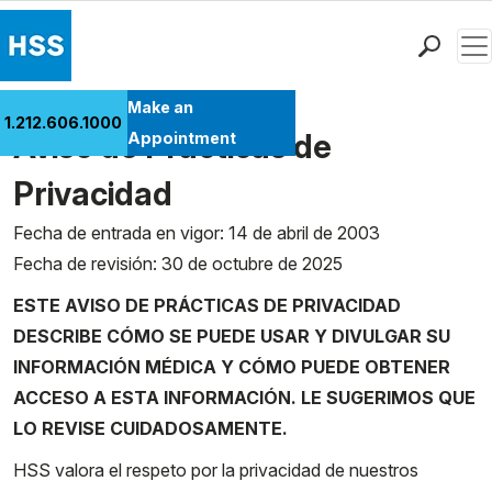
Men
Find a Doctor
Make an
1.212.606.1000
Locations
Aviso de Prácticas de
Appointment
Patient Care
Privacidad
Health Library
Fecha de entrada en vigor: 14 de abril de 2003
Research & Education
Fecha de revisión: 30 de octubre de 2025
Giving
Careers
ESTE AVISO DE PRÁCTICAS DE PRIVACIDAD
Why Choose HSS
DESCRIBE CÓMO SE PUEDE USAR Y DIVULGAR SU
MyHSS Sign In
INFORMACIÓN MÉDICA Y CÓMO PUEDE OBTENER
ACCESO A ESTA INFORMACIÓN. LE SUGERIMOS QUE
LO REVISE CUIDADOSAMENTE.
HSS valora el respeto por la privacidad de nuestros